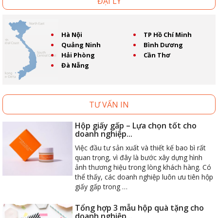
ĐẠI LÝ
Hà Nội
TP Hồ Chí Minh
Quảng Ninh
Bình Dương
Hải Phòng
Cần Thơ
Đà Nẵng
TƯ VẤN IN
Hộp giấy gấp – Lựa chọn tốt cho
doanh nghiệp...
Việc đầu tư sản xuất và thiết kế bao bì rất
quan trọng, vì đây là bước xây dựng hình
ảnh thương hiệu trong lòng khách hàng. Có
thể thấy, các doanh nghiệp luôn ưu tiên hộp
giấy gấp trong …
Tổng hợp 3 mẫu hộp quà tặng cho
doanh nghiệp...