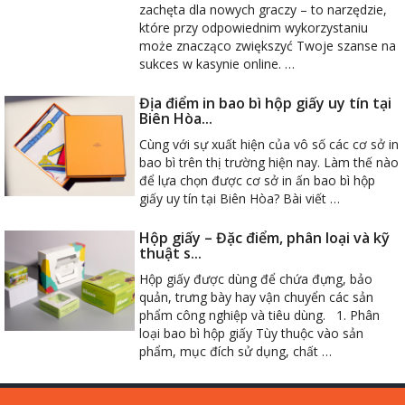
zachęta dla nowych graczy – to narzędzie,
które przy odpowiednim wykorzystaniu
może znacząco zwiększyć Twoje szanse na
sukces w kasynie online. …
Địa điểm in bao bì hộp giấy uy tín tại
Biên Hòa...
Cùng với sự xuất hiện của vô số các cơ sở in
bao bì trên thị trường hiện nay. Làm thế nào
để lựa chọn được cơ sở in ấn bao bì hộp
giấy uy tín tại Biên Hòa? Bài viết …
Hộp giấy – Đặc điểm, phân loại và kỹ
thuật s...
Hộp giấy được dùng để chứa đựng, bảo
quản, trưng bày hay vận chuyển các sản
phẩm công nghiệp và tiêu dùng. 1. Phân
loại bao bì hộp giấy Tùy thuộc vào sản
phẩm, mục đích sử dụng, chất …