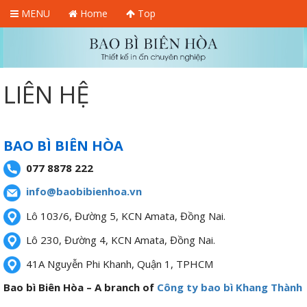
MENU
Home
Top
LIÊN HỆ
BAO BÌ BIÊN HÒA
077 8878 222
info@baobibienhoa.vn
Lô 103/6, Đường 5, KCN Amata, Đồng Nai.
Lô 230, Đường 4, KCN Amata, Đồng Nai.
41A Nguyễn Phi Khanh, Quận 1, TPHCM
Bao bì Biên Hòa – A branch of
Công ty bao bì Khang Thành