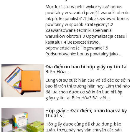
Mục lục1 Jak w pełni wykorzystać bonus
powitalny w vavada i przejść warunki obrotu
jak profesjonalista1.1 Jak aktywować bonus
powitalny w sposób strategiczny1.2
Zaawansowane techniki spełniania
warunków obrotu1.3 Optymalizacja czasu i
kapitału1.4 Bezpieczeństwo,
odpowiedzialność i logowanie1.5
Podsumowanie: bonus powitalny jako …
Địa điểm in bao bì hộp giấy uy tín tại
Biên Hòa...
Cùng với sự xuất hiện của vô số các cơ sở in
bao bì trên thị trường hiện nay. Làm thế nào
để lựa chọn được cơ sở in ấn bao bì hộp
giấy uy tín tại Biên Hòa? Bài viết …
Hộp giấy – Đặc điểm, phân loại và kỹ
thuật s...
Hộp giấy được dùng để chứa đựng, bảo
quản, trưng bày hay vận chuyển các sản